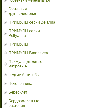
Гортензии метельчатая
Гортензия
крупнолистовая
ПРИМУЛЫ серии Belarina
ПРИМУЛЫ серии
Pollyanna
ПРИМУЛЫ
ПРИМУЛЫ Barnhaven
Примулы ушковые
махровые
редкие Астильбы
Печеночница
Бересклет
Бордоволистные
растения