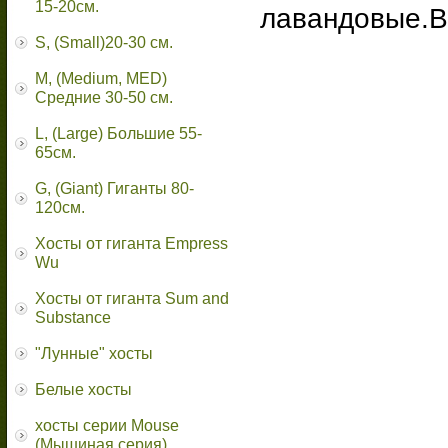
15-20см.
лавандовые.Вы
S, (Small)20-30 см.
M, (Medium, MED)
Средние 30-50 см.
L, (Large) Большие 55-
65cм.
G, (Giant) Гиганты 80-
120см.
Хосты от гиганта Empress
Wu
Хосты от гиганта Sum and
Substance
"Лунные" хосты
Белые хосты
хосты серии Mouse
(Мышиная серия)