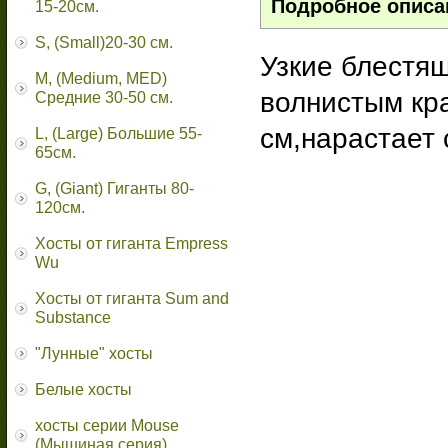
Подробное описа
15-20см.
S, (Small)20-30 см.
Узкие блестя
M, (Medium, MED)
волнистым кр
Средние 30-50 см.
см,нарастает 
L, (Large) Большие 55-
65cм.
G, (Giant) Гиганты 80-
120см.
Хосты от гиганта Empress
Wu
Хосты от гиганта Sum and
Substance
"Лунные" хосты
Белые хосты
хосты серии Mouse
(Мышиная серия)