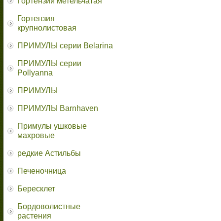
Гортензии метельчатая
Гортензия
крупнолистовая
ПРИМУЛЫ серии Belarina
ПРИМУЛЫ серии
Pollyanna
ПРИМУЛЫ
ПРИМУЛЫ Barnhaven
Примулы ушковые
махровые
редкие Астильбы
Печеночница
Бересклет
Бордоволистные
растения