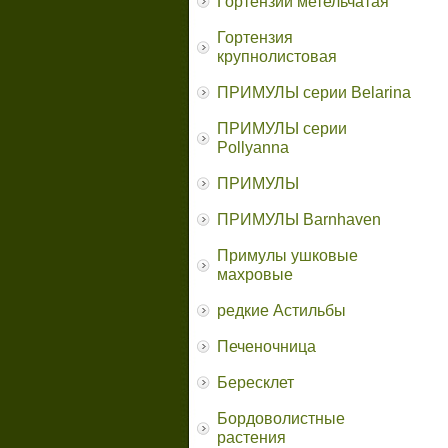
Гортензии метельчатая
Гортензия
крупнолистовая
ПРИМУЛЫ серии Belarina
ПРИМУЛЫ серии
Pollyanna
ПРИМУЛЫ
ПРИМУЛЫ Barnhaven
Примулы ушковые
махровые
редкие Астильбы
Печеночница
Бересклет
Бордоволистные
растения