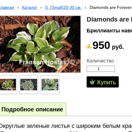
Главная
›
Каталог
›
S, (Small)20-30 см.
›
Diamonds are Forever
Diamonds are 
Бриллианты нав
950
руб.
Количество
Купить
Подробное описание
Округлые зеленые листья с широким белым кр