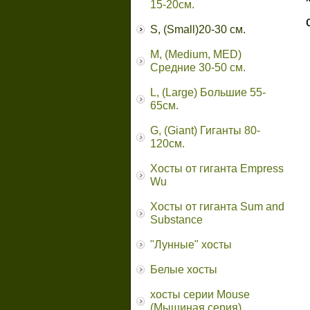
15-20см.
S, (Small)20-30 см.
M, (Medium, MED)
Средние 30-50 см.
L, (Large) Большие 55-
65cм.
G, (Giant) Гиганты 80-
120см.
Хосты от гиганта Empress
Wu
Хосты от гиганта Sum and
Substance
"Лунные" хосты
Белые хосты
хосты серии Mouse
(Мышиная серия)