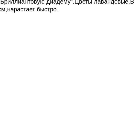
"Бриллиантовую диадему".Цветы лавандовые.В
см,нарастает быстро.