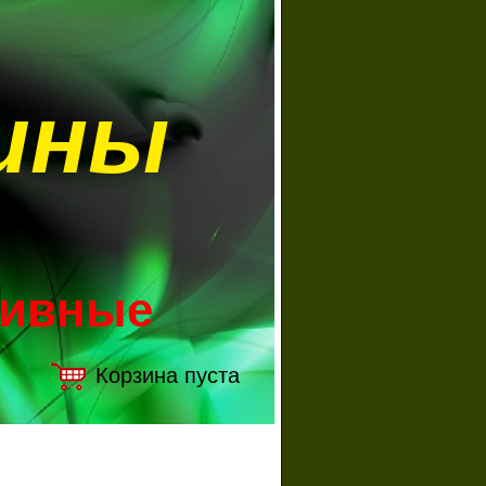
ины
зивные
Корзина пуста