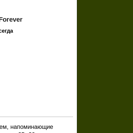
Forever
сегда
аем, напоминающие