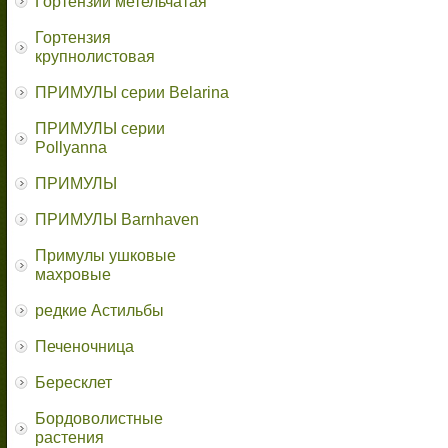
Гортензии метельчатая
Гортензия
крупнолистовая
ПРИМУЛЫ серии Belarina
ПРИМУЛЫ серии
Pollyanna
ПРИМУЛЫ
ПРИМУЛЫ Barnhaven
Примулы ушковые
махровые
редкие Астильбы
Печеночница
Бересклет
Бордоволистные
растения