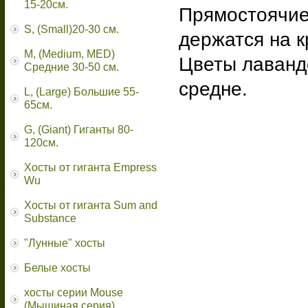
15-20см.
Прямостоячие
S, (Small)20-30 см.
держатся на 
M, (Medium, MED)
Цветы лаванд
Средние 30-50 см.
средне.
L, (Large) Большие 55-
65cм.
G, (Giant) Гиганты 80-
120см.
Хосты от гиганта Empress
Wu
Хосты от гиганта Sum and
Substance
"Лунные" хосты
Белые хосты
хосты серии Mouse
(Мышиная серия)