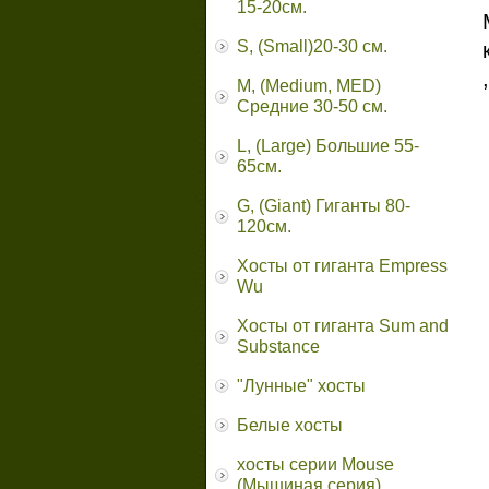
15-20см.
S, (Small)20-30 см.
M, (Medium, MED)
Средние 30-50 см.
L, (Large) Большие 55-
65cм.
G, (Giant) Гиганты 80-
120см.
Хосты от гиганта Empress
Wu
Хосты от гиганта Sum and
Substance
"Лунные" хосты
Белые хосты
хосты серии Mouse
(Мышиная серия)