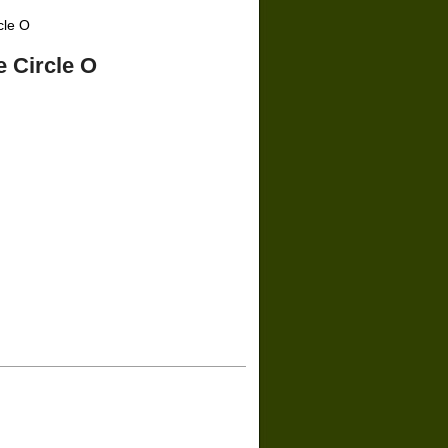
cle O
 Circle O