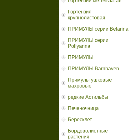
Гортензии метельчатая
Гортензия
крупнолистовая
ПРИМУЛЫ серии Belarina
ПРИМУЛЫ серии
Pollyanna
ПРИМУЛЫ
ПРИМУЛЫ Barnhaven
Примулы ушковые
махровые
редкие Астильбы
Печеночница
Бересклет
Бордоволистные
растения