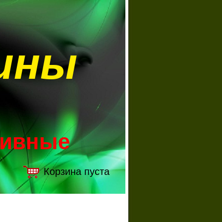
ины
зивные
Корзина пуста