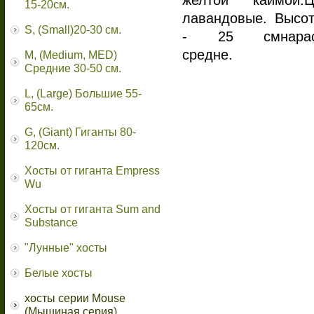
15-20см.
лавандовые. Высо
S, (Small)20-30 см.
- 25 смнарас
средне.
M, (Medium, MED)
Средние 30-50 см.
L, (Large) Большие 55-
65cм.
G, (Giant) Гиганты 80-
120см.
Хосты от гиганта Empress
Wu
Хосты от гиганта Sum and
Substance
"Лунные" хосты
Белые хосты
хосты серии Mouse
(Мышиная серия)