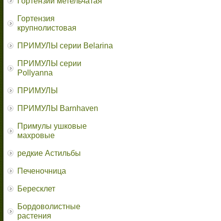
Гортензии метельчатая
Гортензия
крупнолистовая
ПРИМУЛЫ серии Belarina
ПРИМУЛЫ серии
Pollyanna
ПРИМУЛЫ
ПРИМУЛЫ Barnhaven
Примулы ушковые
махровые
редкие Астильбы
Печеночница
Бересклет
Бордоволистные
растения