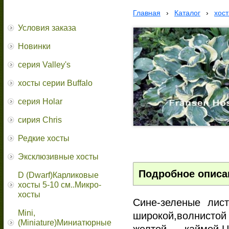
Главная
›
Каталог
›
хос
Условия заказа
Новинки
серия Valley's
хосты серии Buffalo
серия Holar
сирия Chris
Редкие хосты
Эксклюзивные хосты
Подробное описа
D (Dwarf)Карликовые
хосты 5-10 см..Микро-
хосты
Сине-зеленые лис
Mini,
широкой,волнистой
(Miniature)Миниатюрные
желтой каймой.Ц